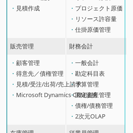
見積作成
プロジェクト原価
リソース許容量
仕掛原価管理
販売管理
財務会計
顧客管理
一般会計
得意先／債権管理
勘定科目表
見積/受注/出荷/売上請求
予算管理
Microsoft Dynamics CRM連携
固定資産管理
債権/債務管理
2次元OLAP
在庫管理
従業員管理